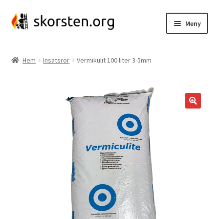
Hoppa
Hoppa
Meny
till
till
navigering
innehåll
Insatsrör
Hem
Insatsrör
Vermikulit 100 liter 3-5mm
Insatsrörspaket
Kassettanslutning
Glidgjuta
Kaminanslutning
Skorstenssnurra
Skorstensspjäll