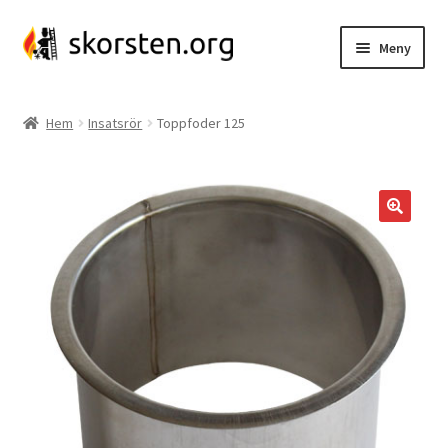
Hoppa
Hoppa
Meny
till
till
navigering
innehåll
Insatsrör
Hem
Insatsrör
Toppfoder 125
Insatsrörspaket
Kassettanslutning
Glidgjuta
Kaminanslutning
Skorstenssnurra
Skorstensspjäll