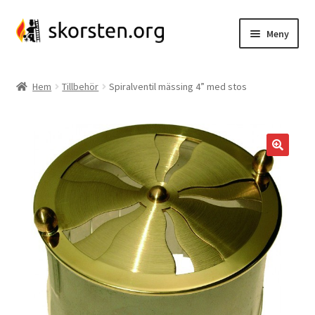
Hoppa
Hoppa
Meny
till
till
navigering
innehåll
Insatsrör
Hem
Tillbehör
Spiralventil mässing 4” med stos
Insatsrörspaket
Kassettanslutning
Glidgjuta
Kaminanslutning
Skorstenssnurra
Skorstensspjäll