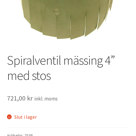
Tillbehör
Spiralventil mässing 4”
med stos
721,00
kr
inkl. moms
Slut i lager
Artikelnr:
2548