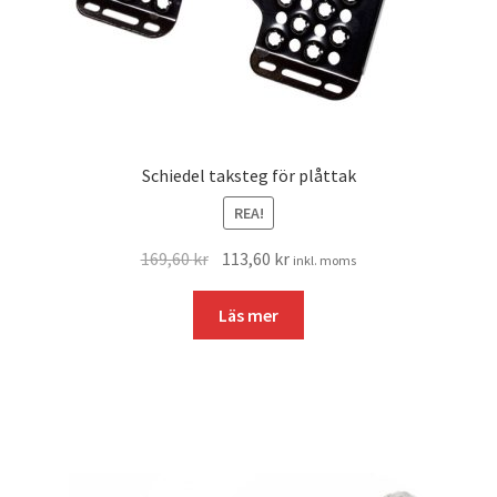
Schiedel taksteg för plåttak
REA!
Det
Det
169,60
kr
113,60
kr
inkl. moms
ursprungliga
nuvarande
priset
priset
Läs mer
var:
är:
169,60 kr.
113,60 kr.