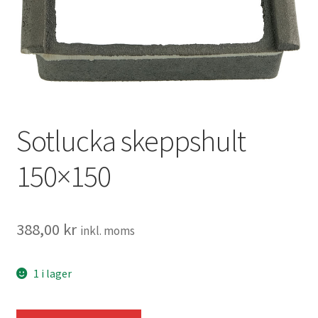
Tillbehör
Sotlucka skeppshult
150×150
388,00
kr
inkl. moms
1 i lager
Sotlucka