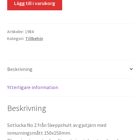
Lägg till i varukorg
skeppshult
150x150
mängd
Artikelnr:
1984
Kategori:
Tillbehör
Beskrivning
Ytterligare information
Beskrivning
Sotlucka No 2 från Skeppshult av gjutjärn med
inmurningsmått 150x150mm.