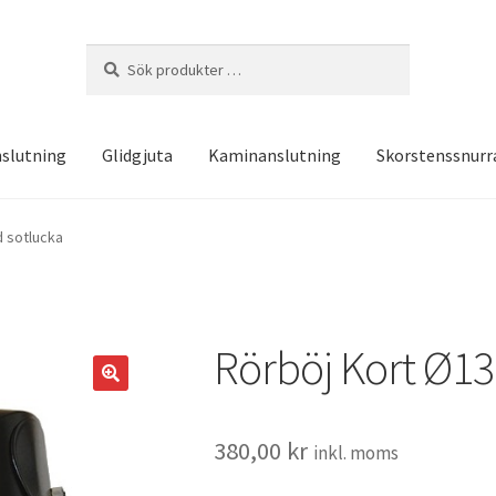
Sök
Sök
efter:
slutning
Glidgjuta
Kaminanslutning
Skorstenssnurr
 sotlucka
Rörböj Kort Ø1
380,00
kr
inkl. moms