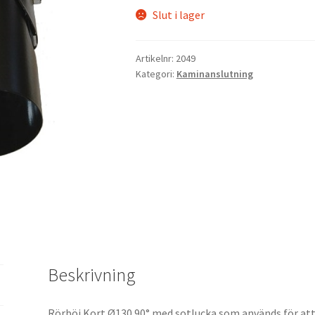
Slut i lager
Artikelnr:
2049
Kategori:
Kaminanslutning
Beskrivning
Rörböj Kort Ø130 90° med sotlucka som används för att