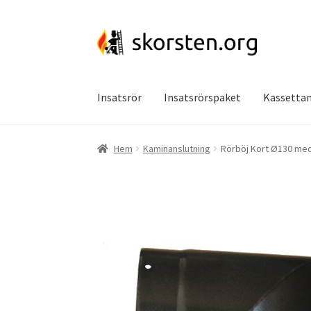
Hoppa
Hoppa
till
till
navigering
innehåll
Insatsrör
Insatsrörspaket
Kassettan
Hem
Kaminanslutning
Rörböj Kort Ø130 med