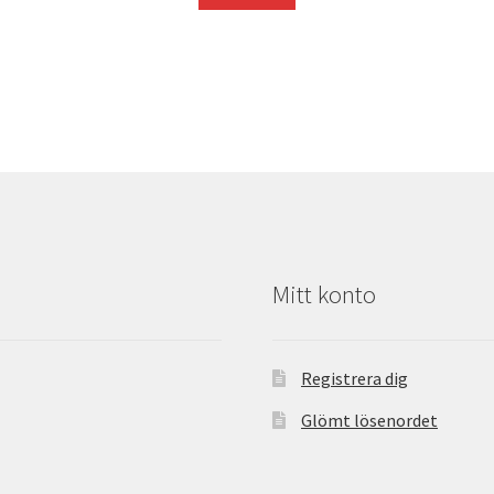
var:
är:
6307,00 kr.
5929,00 kr.
Mitt konto
Registrera dig
Glömt lösenordet