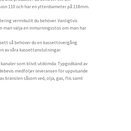
sion 110 och har en ytterdiameter på 118mm.
ering vermikulit du behöver. Vanligtvis
an man välja en inmurningsstos om man har
assett så behöver du en kassettövergång
 en av våra kassettanslutningar.
 kanaler som blivit utdömda. Typgodkänd av
bevis medföljer leveransen för uppvisande
v bränslen såsom ved, olja, gas, flis samt