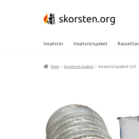
Hoppa
Hoppa
till
till
navigering
innehåll
Insatsrör
Insatsrörspaket
Kassettan
Hem
Insatsrörspaket
Insatsrörspaket 110