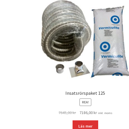
Insatsrörspaket 125
REA!
Det
Det
7645,00
kr
7186,00
kr
inkl. moms
ursprungliga
nuvarande
priset
priset
Läs mer