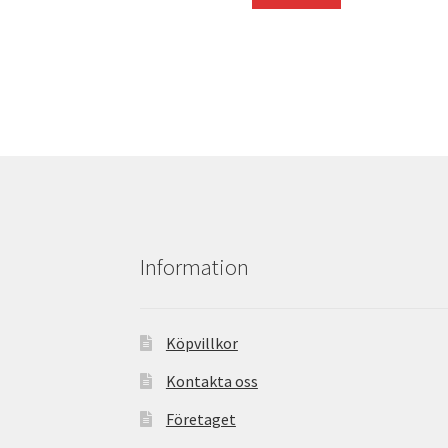
var:
är:
7645,00 kr.
7186,00 kr.
Information
Köpvillkor
Kontakta oss
Företaget