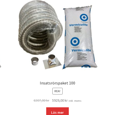
Insatsrörspaket 100
REA!
Det
Det
6307,00
kr
5929,00
kr
inkl. moms
ursprungliga
nuvarande
priset
priset
Läs mer