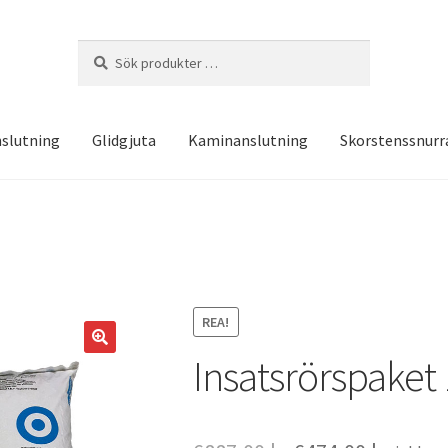
Sök
Sök
efter:
slutning
Glidgjuta
Kaminanslutning
Skorstenssnurr
REA!
Insatsrörspaket