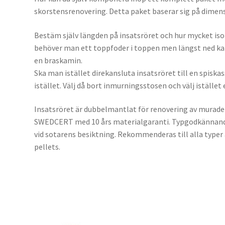
skorstensrenovering. Detta paket baserar sig på dimen
Bestäm själv längden på insatsröret och hur mycket isol
behöver man ett toppfoder i toppen men längst ned k
en braskamin.
Ska man istället direkansluta insatsröret till en spisk
istället. Välj då bort inmurningsstosen och välj istället
Insatsröret är dubbelmantlat för renovering av murade
SWEDCERT med 10 års materialgaranti. Typgodkännande
vid sotarens besiktning. Rekommenderas till alla typer a
pellets.