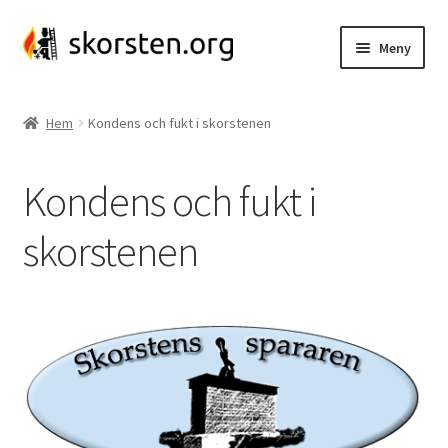
Hoppa
Hoppa
Meny
till
till
navigering
innehåll
Insatsrör
Hem
Kondens och fukt i skorstenen
Insatsrörspaket
Kondens och fukt i
Kassettanslutning
skorstenen
Glidgjuta
Kaminanslutning
Skorstenssnurra
Skorstensspjäll