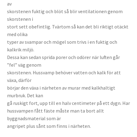
av
skorstenen fuktig och blöt så blir ventilationen genom
skorstenen i
stort sett obefintlig. Tvärtom så kan det bli riktigt otäckt
med olika
typer av svampar och mögel som trivs i en fuktig och
kalkrik miljö.
Dessa kan sedan sprida porer och odörer när luften går
”fel” väg genom
skorstenen. Hussvamp behöver vatten och kalk för att
växa, därför
börjar den växa i närheten av murar med kalkhaltigt
murbruk. Det kan
gå ruskigt fort, upp till en halv centimeter på ett dygn. Har
hussvampen fått fäste måste man ta bort allt
byggnadsmaterial som är
angripet plus sånt som finns i närheten.