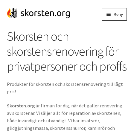
Hoppa
Hoppa
Meny
till
till
navigering
innehåll
Insatsrör
Skorsten och
Insatsrörspaket
skorstensrenovering för
Kassettanslutning
privatpersoner och proffs
Glidgjuta
Produkter för skorsten och skorstensrenovering till lågt
pris!
Kaminanslutning
Skorsten.org
är firman för dig, när det gäller renovering
Skorstenssnurra
av skorstenar. Vi säljer allt för reparation av skorstenen,
både invändigt och utvändigt. Vi har insatsrör,
Skorstensspjäll
glidgjutningsmassa, skorstenssnurror, kaminrör och