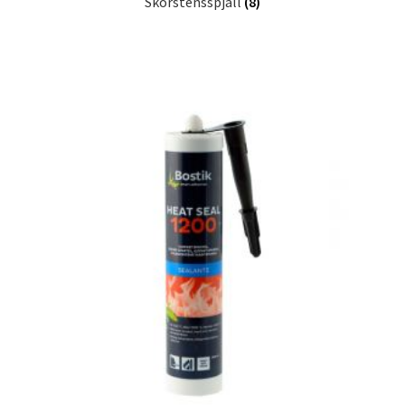
Skorstensspjäll
(8)